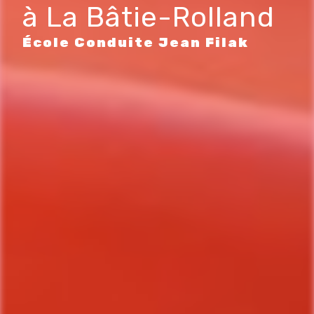
à La Bâtie-Rolland
École Conduite Jean Filak