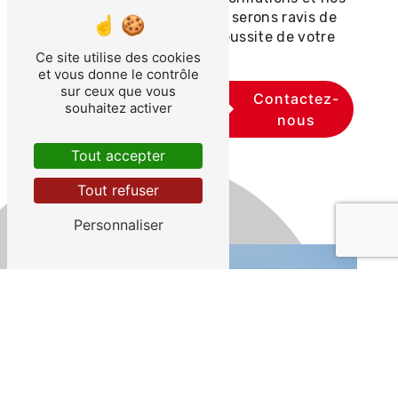
modalités d'inscription. Nous serons ravis de
vous accompagner dans la réussite de votre
projet professionnel.
Ce site utilise des cookies
et vous donne le contrôle
sur ceux que vous
En
Contactez-
souhaitez activer
savoir
nous
plus
Tout accepter
Tout refuser
Personnaliser