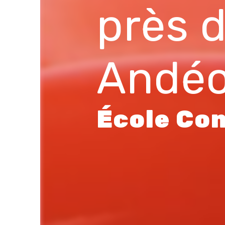
près 
Andéo
École Con